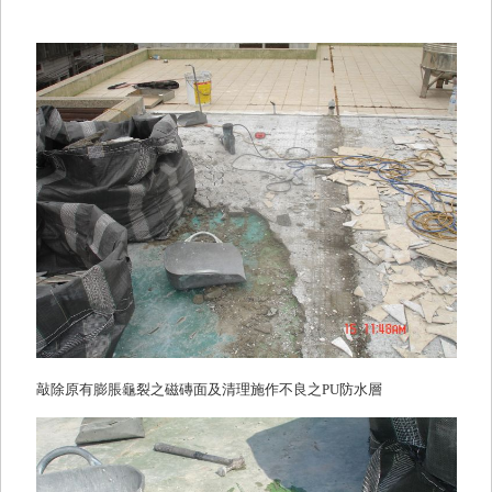
敲除原有膨脹龜裂之磁磚面及清理施作不良之PU防水層