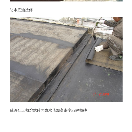
防水底油塗佈
鋪設4mm熱熔式砂面防水毯加高密度PS隔熱磚