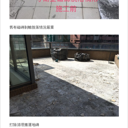
舊有磁磚剝離脫落情況嚴重
打除清理搬運地磚