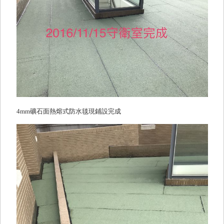
4mm礦石面熱熔式防水毯現鋪設完成