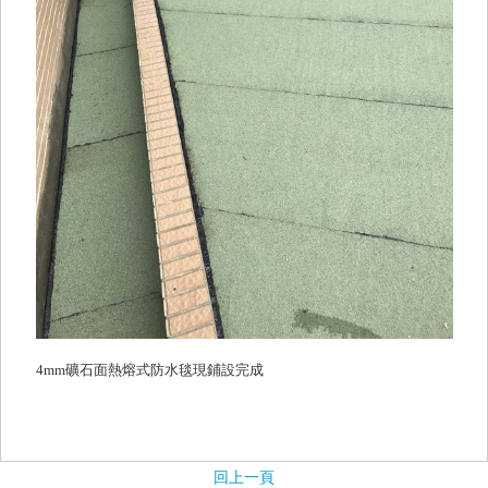
4mm礦石面熱熔式防水毯現鋪設完成
回上一頁