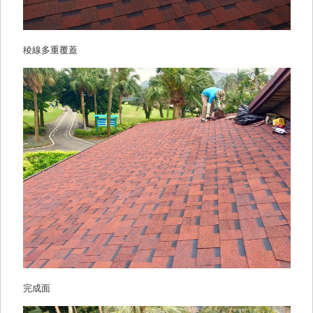
稜線多重覆蓋
完成面