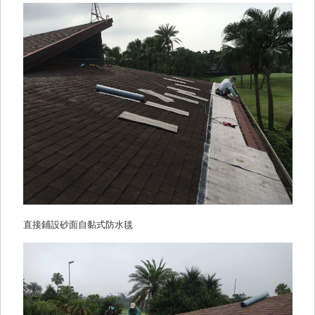
直接鋪設砂面自黏式防水毯