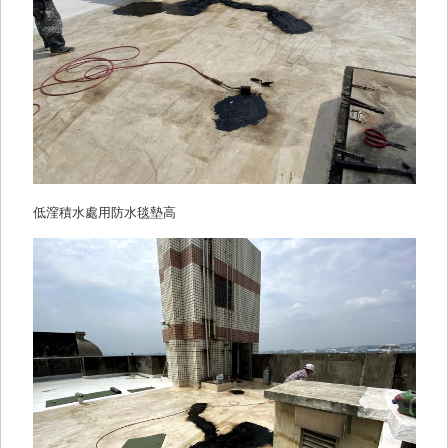
低漥積水處用防水毯墊高