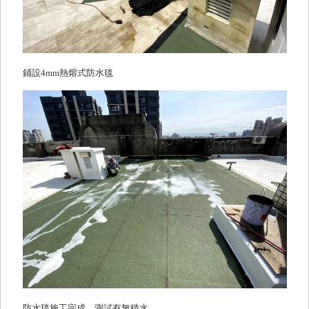
鋪設4mm熱熔式防水毯
防水毯施工完成，測試有無積水