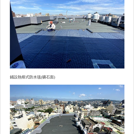
鋪設熱熔式防水毯(礦石面)