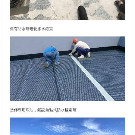
舊有防水層老化滲水嚴重
塗佈專用底油，鋪設自黏式防水毯兩層