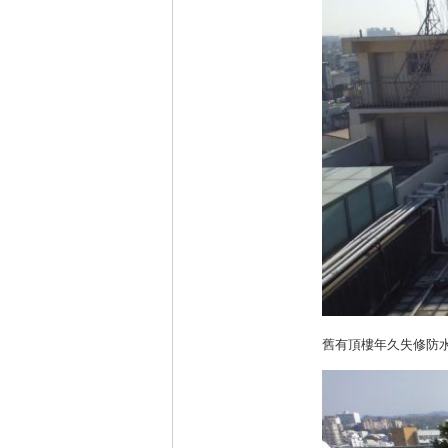
舊有頂樓年久失修防