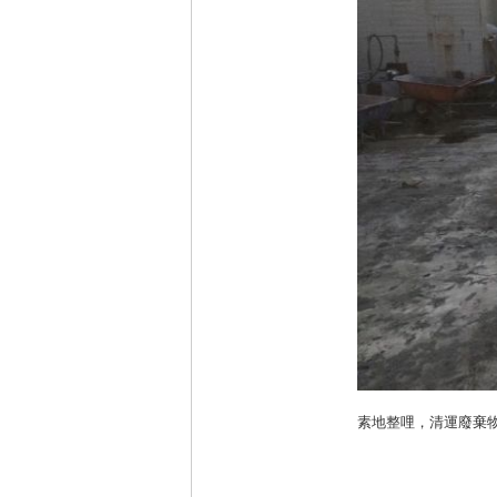
素地整哩，清運廢棄