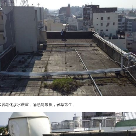
水層老化滲水嚴重，隔熱磚破損，雜草叢生。