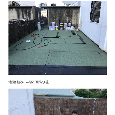
地面鋪設4mm礦石面防水毯