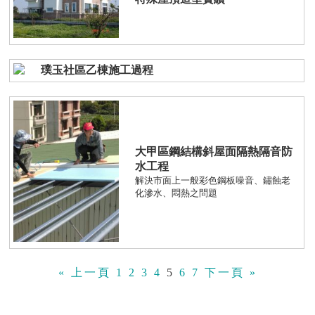
璞玉社區乙棟施工過程
大甲區鋼結構斜屋面隔熱隔音防
水工程
解決市面上一般彩色鋼板噪音、鏽蝕老
化滲水、悶熱之問題
« 上一頁
1
2
3
4
5
6
7
下一頁 »