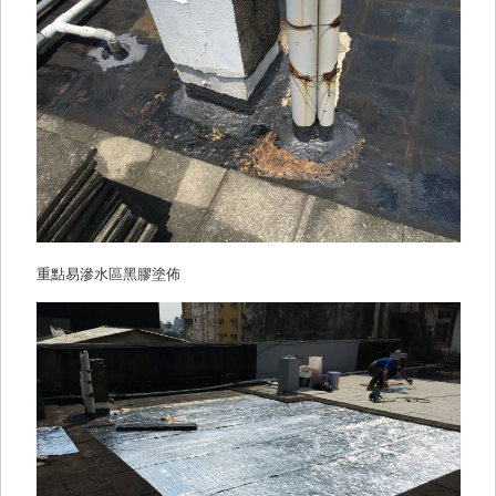
重點易滲水區黑膠塗佈